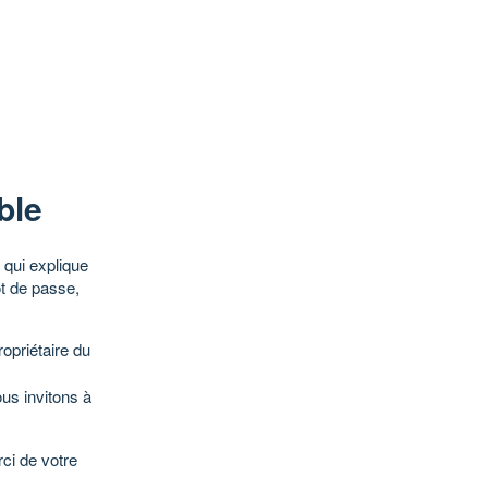
ble
qui explique
ot de passe,
opriétaire du
ous invitons à
ci de votre