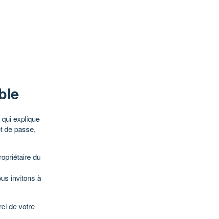
ble
qui explique
ot de passe,
opriétaire du
ous invitons à
ci de votre