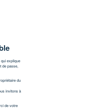
ble
qui explique
ot de passe,
opriétaire du
ous invitons à
ci de votre