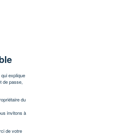
ble
qui explique
ot de passe,
opriétaire du
ous invitons à
ci de votre