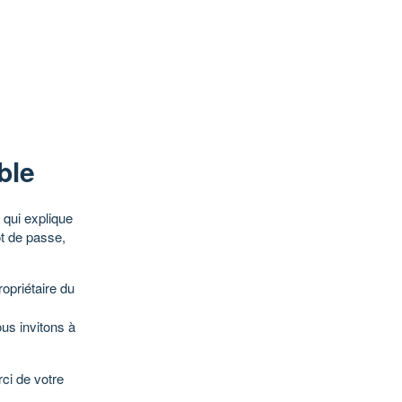
ble
qui explique
ot de passe,
opriétaire du
ous invitons à
ci de votre