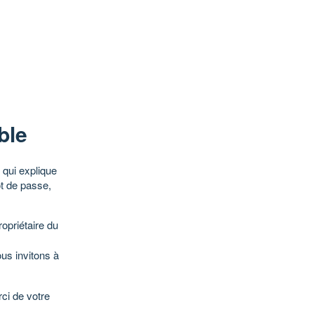
ble
qui explique
ot de passe,
opriétaire du
ous invitons à
ci de votre