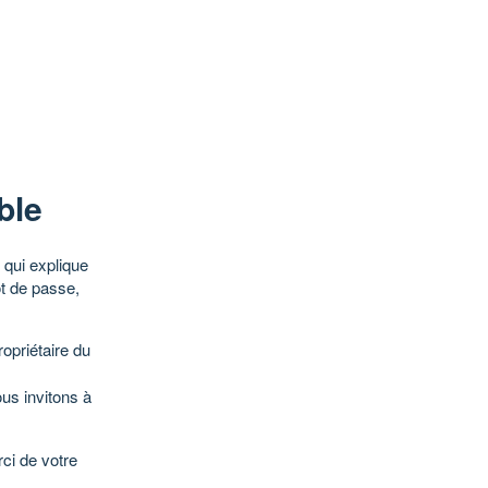
ble
qui explique
ot de passe,
opriétaire du
ous invitons à
ci de votre