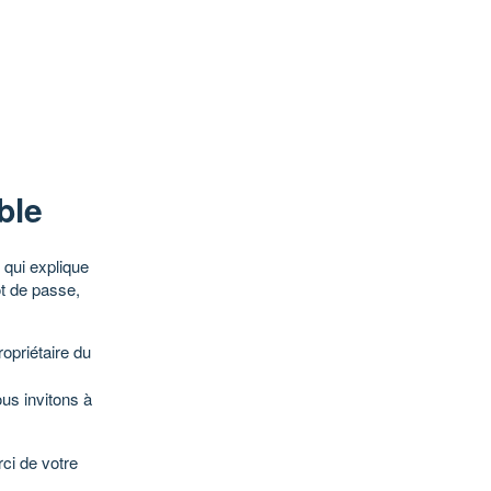
ble
qui explique
ot de passe,
opriétaire du
ous invitons à
ci de votre