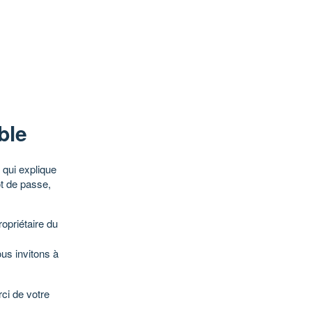
ble
qui explique
ot de passe,
opriétaire du
ous invitons à
ci de votre