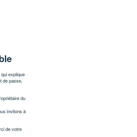
ble
qui explique
ot de passe,
opriétaire du
ous invitons à
ci de votre