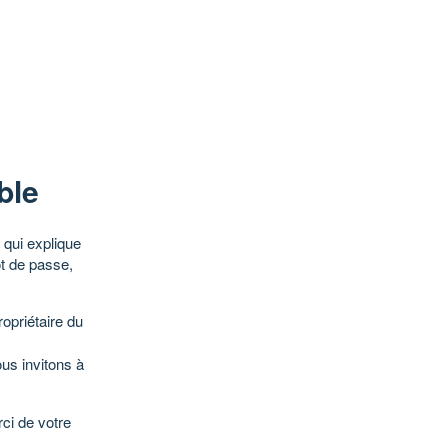
ble
qui explique
ot de passe,
opriétaire du
ous invitons à
ci de votre