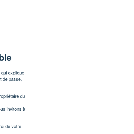
ble
qui explique
ot de passe,
opriétaire du
ous invitons à
ci de votre