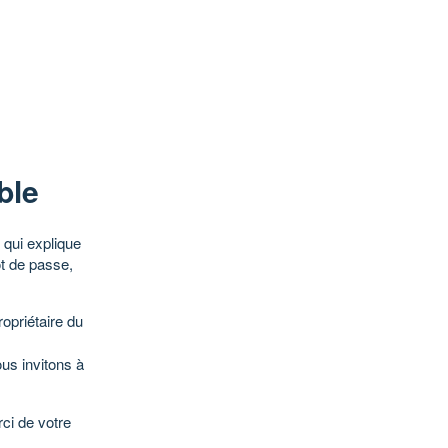
ble
qui explique
ot de passe,
opriétaire du
ous invitons à
ci de votre