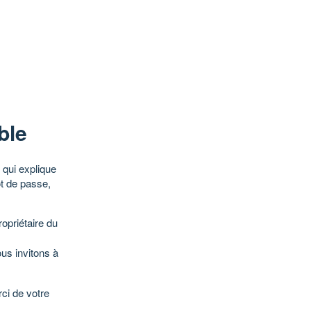
ble
qui explique
ot de passe,
opriétaire du
ous invitons à
ci de votre