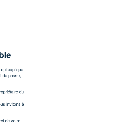
ble
qui explique
ot de passe,
opriétaire du
ous invitons à
ci de votre