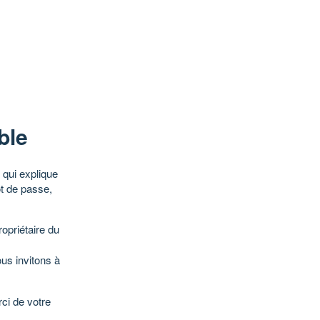
ble
qui explique
ot de passe,
opriétaire du
ous invitons à
ci de votre