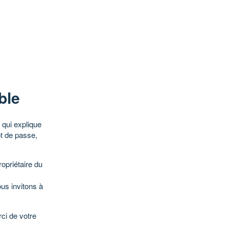
ble
qui explique
ot de passe,
opriétaire du
ous invitons à
ci de votre