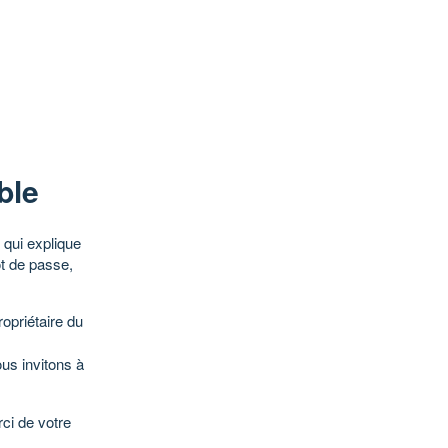
ble
qui explique
ot de passe,
opriétaire du
ous invitons à
ci de votre