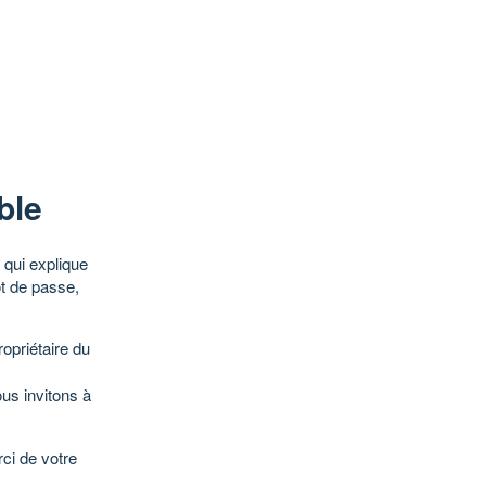
ble
qui explique
ot de passe,
opriétaire du
ous invitons à
ci de votre