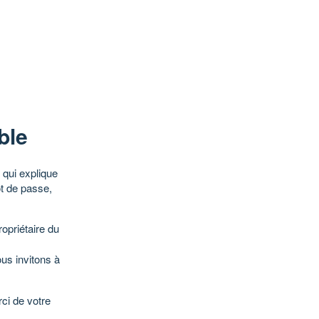
ble
qui explique
ot de passe,
opriétaire du
ous invitons à
ci de votre