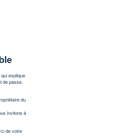
ble
qui explique
ot de passe,
opriétaire du
ous invitons à
ci de votre