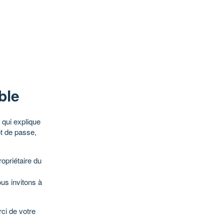
ble
qui explique
ot de passe,
opriétaire du
ous invitons à
ci de votre