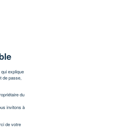
ble
qui explique
ot de passe,
opriétaire du
ous invitons à
ci de votre