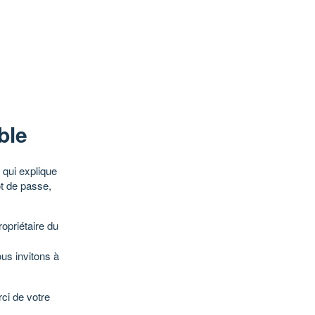
ble
qui explique
ot de passe,
opriétaire du
ous invitons à
ci de votre