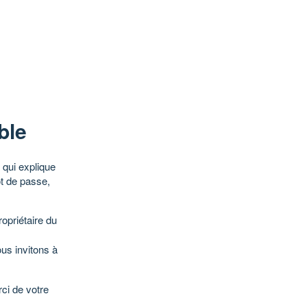
ble
qui explique
ot de passe,
opriétaire du
ous invitons à
ci de votre