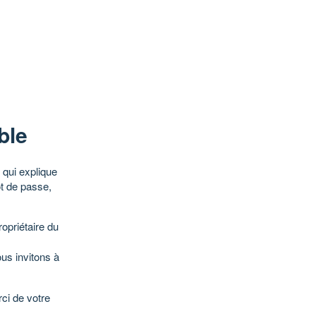
ble
qui explique
ot de passe,
opriétaire du
ous invitons à
ci de votre