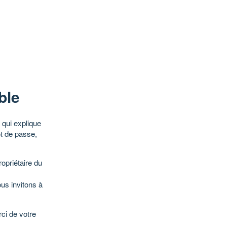
ble
qui explique
ot de passe,
opriétaire du
ous invitons à
ci de votre