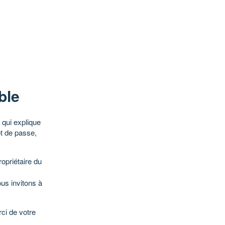
ble
qui explique
ot de passe,
opriétaire du
ous invitons à
ci de votre