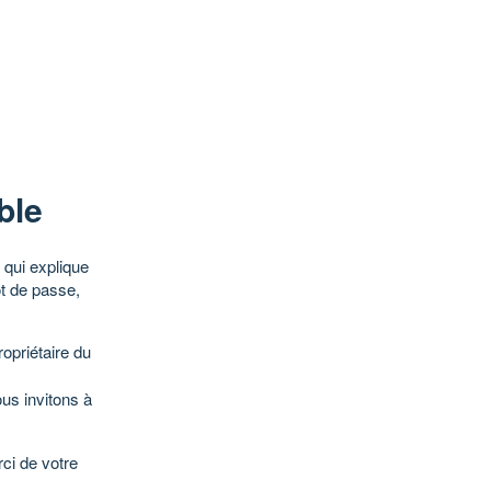
ble
qui explique
ot de passe,
opriétaire du
ous invitons à
ci de votre