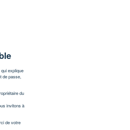
ble
qui explique
ot de passe,
opriétaire du
ous invitons à
ci de votre